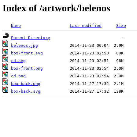
Index of /artwork/belenos
Name
Last modified
Size
Parent Directory
belenos.jpg
box-front.svg
cd.svg
box-front.png
cd.png
box-back.png
box-back.svg